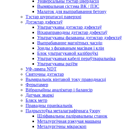
Універсальны тэстар цвёрдасці
Вымяральная сістэма ВК / ПЗС
Малаток для выпрабавання бетону
Тэстар шурпатасці паверхні
Дэтэктар дэфектаў
Ультрагукавы дэтэктар дэфектаў
Віхараправодны дэтэктар дэфектаў
Ультрагукавы фазаваны дэтэктар дэфектаў
Выпрабаванне магнітных часціц
Зонды з фазаваным масівам і клін
Блок ультрагукавой каліброўкі
Ультрагукавыя кабелі пераўтваральніка
Ультрагукавы раз'ём
УФ-лямпа NDT
Святочны дэтэктар
Вымяральнік вінтавой току праводнасці
Ферытамер
Вібрацыйны аналізатар і балансір
Датчык зваркі
Бляск метр
Правадны пранікальнік
Падрыхтоўка металаграфічнага ўзору
Шліфавальны паліравальны станок
Металургічная рэжучая машына
Металургічны мікраскоп