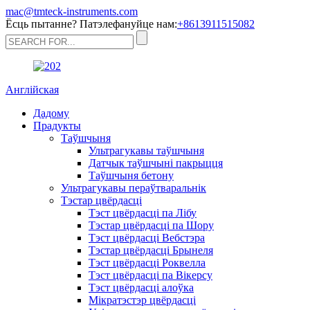
mac@tmteck-instruments.com
Ёсць пытанне? Патэлефануйце нам:
+8613911515082
Англійская
Дадому
Прадукты
Таўшчыня
Ультрагукавы таўшчыня
Датчык таўшчыні пакрыцця
Таўшчыня бетону
Ультрагукавы пераўтваральнік
Тэстар цвёрдасці
Тэст цвёрдасці па Лібу
Тэстар цвёрдасці па Шору
Тэст цвёрдасці Вебстэра
Тэстар цвёрдасці Брынеля
Тэст цвёрдасці Роквелла
Тэст цвёрдасці па Вікерсу
Тэст цвёрдасці алоўка
Мікратэстэр цвёрдасці