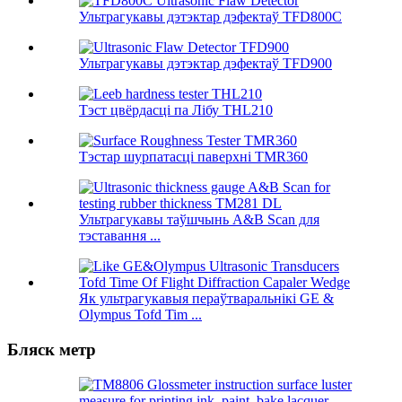
Ультрагукавы дэтэктар дэфектаў TFD800C
Ультрагукавы дэтэктар дэфектаў TFD900
Тэст цвёрдасці па Лібу THL210
Тэстар шурпатасці паверхні TMR360
Ультрагукавы таўшчынь A&B Scan для
тэставання ...
Як ультрагукавыя пераўтваральнікі GE &
Olympus Tofd Tim ...
Бляск метр