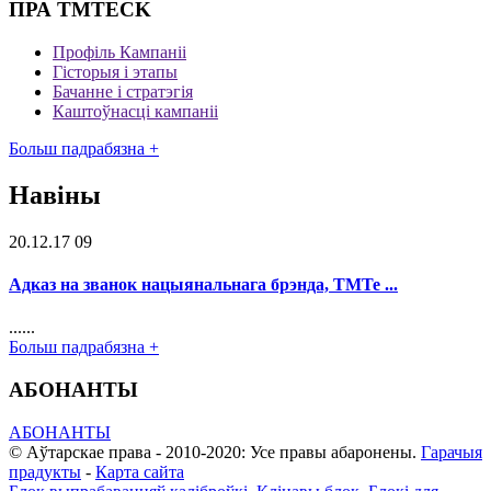
ПРА TMTECK
Профіль Кампаніі
Гісторыя і этапы
Бачанне і стратэгія
Каштоўнасці кампаніі
Больш падрабязна +
Навіны
20.12.17 09
Адказ на званок нацыянальнага брэнда, TMTe ...
......
Больш падрабязна +
АБОНАНТЫ
АБОНАНТЫ
© Аўтарскае права - 2010-2020: Усе правы абаронены.
Гарачыя
прадукты
-
Карта сайта