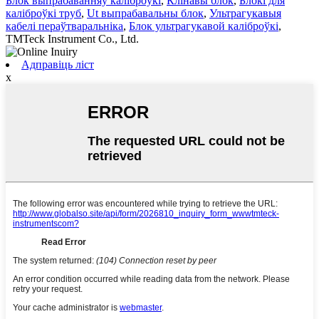
Блок выпрабаванняў каліброўкі
,
Клінавы блок
,
Блокі для
каліброўкі труб
,
Ut выпрабавальны блок
,
Ультрагукавыя
кабелі пераўтваральніка
,
Блок ультрагукавой каліброўкі
,
TMTeck Instrument Co., Ltd.
Адправіць ліст
x