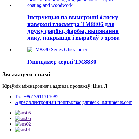
Інструкцыя па вымярэнні бляску
паверхні глосметра TM8806 для
друку фарбы, фарбы, выпякання
лаку, пакрыцця і вырабаў з дрэва
Глянцамер серыі TM8830
Звяжыцеся з намі
Кіраўнік міжнароднага аддзела продажаў: Ціна Л.
Тэл:
+8613911515082
Адрас электроннай пошты:
mac@tmteck-instruments.com