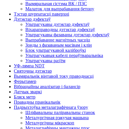
Вымяральная сістэма ВК / ПЗС
Малаток для выпрабавання бетону
Тэстар шурпатасці паверхні
Дэтэктар дэфектаў
Ультрагукавы дэтэктар дэфектаў
Віхараправодны дэтэктар дэфектаў
Ультрагукавы фазаваны дэтэктар дэфектаў
Выпрабаванне магнітных часціц
Зонды з фазаваным масівам і клін
Блок ультрагукавой каліброўкі
Ультрагукавыя кабелі пераўтваральніка
Ультрагукавы раз'ём
УФ-лямпа NDT
Святочны дэтэктар
Вымяральнік вінтавой току праводнасці
Ферытамер
Вібрацыйны аналізатар і балансір
Датчык зваркі
Бляск метр
Правадны пранікальнік
Падрыхтоўка металаграфічнага ўзору
Шліфавальны паліравальны станок
Металургічная рэжучая машына
Металургічны мікраскоп
Металаграфічны мантажны прэс