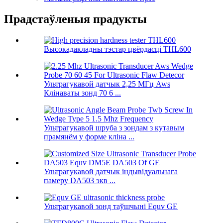
Прадстаўленыя прадукты
Высокадакладны тэстар цвёрдасці THL600
Ультрагукавой датчык 2,25 МГц Aws
Клінаваты зонд 70 6 ...
Ультрагукавой шруба з зондам з кутавым
прамянём у форме кліна ...
Ультрагукавой датчык індывідуальнага
памеру DA503 экв ...
Ультрагукавой зонд таўшчыні Equv GE