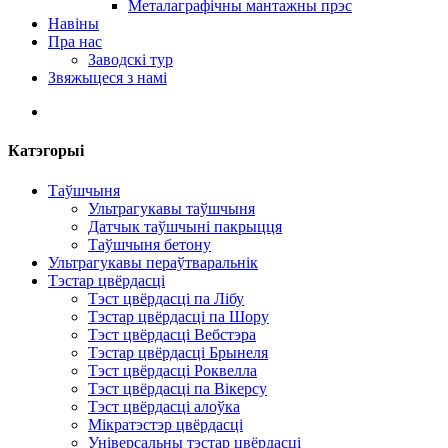
Металаграфічны мантажны прэс
Навіны
Пра нас
Заводскі тур
Звяжыцеся з намі
Катэгорыі
Таўшчыня
Ультрагукавы таўшчыня
Датчык таўшчыні пакрыцця
Таўшчыня бетону
Ультрагукавы пераўтваральнік
Тэстар цвёрдасці
Тэст цвёрдасці па Лібу
Тэстар цвёрдасці па Шору
Тэст цвёрдасці Вебстэра
Тэстар цвёрдасці Брынеля
Тэст цвёрдасці Роквелла
Тэст цвёрдасці па Вікерсу
Тэст цвёрдасці алоўка
Мікратэстэр цвёрдасці
Універсальны тэстар цвёрдасці