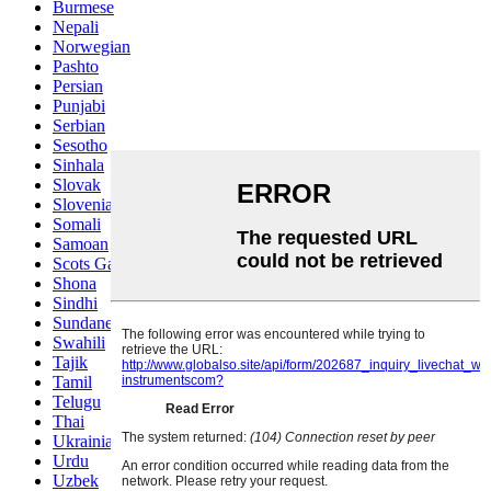
Burmese
Nepali
Norwegian
Pashto
Persian
Punjabi
Serbian
Sesotho
Sinhala
Slovak
Slovenian
Somali
Samoan
Scots Gaelic
Shona
Sindhi
Sundanese
Swahili
Tajik
Tamil
Telugu
Thai
Ukrainian
Urdu
Uzbek