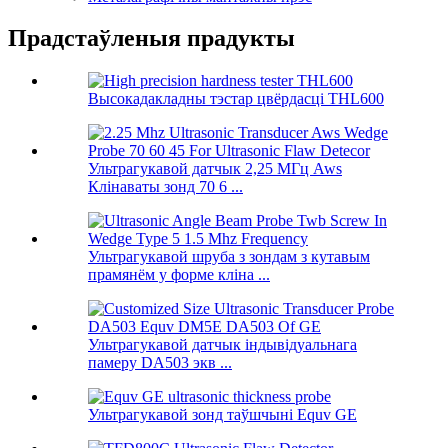
Прадстаўленыя прадукты
Высокадакладны тэстар цвёрдасці THL600
Ультрагукавой датчык 2,25 МГц Aws
Клінаваты зонд 70 6 ...
Ультрагукавой шруба з зондам з кутавым
прамянём у форме кліна ...
Ультрагукавой датчык індывідуальнага
памеру DA503 экв ...
Ультрагукавой зонд таўшчыні Equv GE