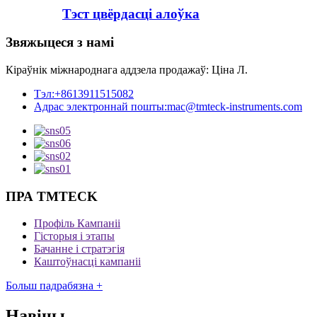
Тэст цвёрдасці алоўка
Звяжыцеся з намі
Кіраўнік міжнароднага аддзела продажаў: Ціна Л.
Тэл:
+8613911515082
Адрас электроннай пошты:
mac@tmteck-instruments.com
ПРА TMTECK
Профіль Кампаніі
Гісторыя і этапы
Бачанне і стратэгія
Каштоўнасці кампаніі
Больш падрабязна +
Навіны