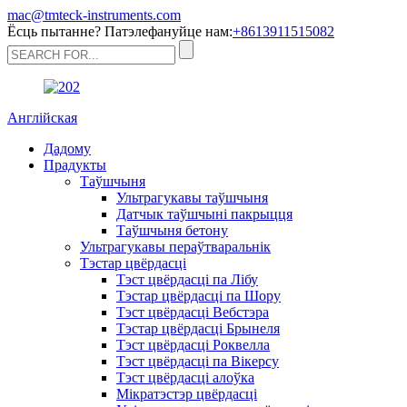
mac@tmteck-instruments.com
Ёсць пытанне? Патэлефануйце нам:
+8613911515082
Англійская
Дадому
Прадукты
Таўшчыня
Ультрагукавы таўшчыня
Датчык таўшчыні пакрыцця
Таўшчыня бетону
Ультрагукавы пераўтваральнік
Тэстар цвёрдасці
Тэст цвёрдасці па Лібу
Тэстар цвёрдасці па Шору
Тэст цвёрдасці Вебстэра
Тэстар цвёрдасці Брынеля
Тэст цвёрдасці Роквелла
Тэст цвёрдасці па Вікерсу
Тэст цвёрдасці алоўка
Мікратэстэр цвёрдасці