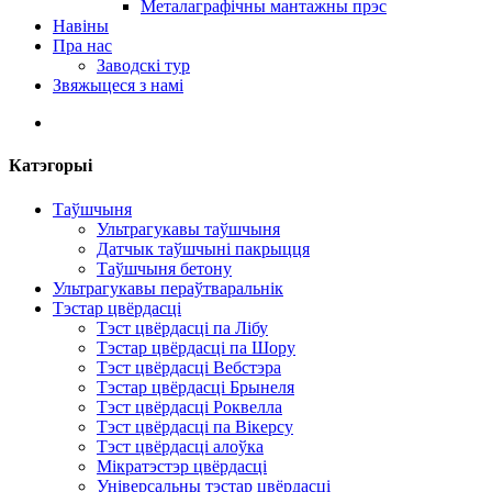
Металаграфічны мантажны прэс
Навіны
Пра нас
Заводскі тур
Звяжыцеся з намі
Катэгорыі
Таўшчыня
Ультрагукавы таўшчыня
Датчык таўшчыні пакрыцця
Таўшчыня бетону
Ультрагукавы пераўтваральнік
Тэстар цвёрдасці
Тэст цвёрдасці па Лібу
Тэстар цвёрдасці па Шору
Тэст цвёрдасці Вебстэра
Тэстар цвёрдасці Брынеля
Тэст цвёрдасці Роквелла
Тэст цвёрдасці па Вікерсу
Тэст цвёрдасці алоўка
Мікратэстэр цвёрдасці
Універсальны тэстар цвёрдасці