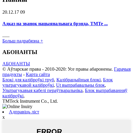
20.12.17 09
Адказ на званок нацыянальнага брэнда, TMTe ...
......
Больш падрабязна +
АБОНАНТЫ
АБОНАНТЫ
© Аўтарскае права - 2010-2020: Усе правы абаронены.
Гарачыя
прадукты
-
Карта сайта
Блокі для каліброўкі труб
,
Калібрацыйныя блокі
,
Блок
ультрагукавой каліброўкі
,
Ut выпрабавальны блок
,
Ультрагукавыя кабелі пераўтваральніка
,
Блок выпрабаванняў
каліброўкі
,
TMTeck Instrument Co., Ltd.
Адправіць ліст
x