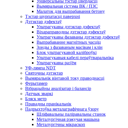
Універсальны тэстар цвёрдасці
Вымяральная сістэма ВК / ПЗС
Малаток для выпрабавання бетону
Тэстар шурпатасці паверхні
Дэтэктар дэфектаў
Ультрагукавы дэтэктар дэфектаў
Віхараправодны дэтэктар дэфектаў
Ультрагукавы фазаваны дэтэктар дэфектаў
Выпрабаванне магнітных часціц
Зонды з фазаваным масівам і клін
Блок ультрагукавой каліброўкі
Ультрагукавыя кабелі пераўтваральніка
Ультрагукавы раз'ём
УФ-лямпа NDT
Святочны дэтэктар
Вымяральнік вінтавой току праводнасці
Ферытамер
Вібрацыйны аналізатар і балансір
Датчык зваркі
Бляск метр
Правадны пранікальнік
Падрыхтоўка металаграфічнага ўзору
Шліфавальны паліравальны станок
Металургічная рэжучая машына
Металургічны мікраскоп