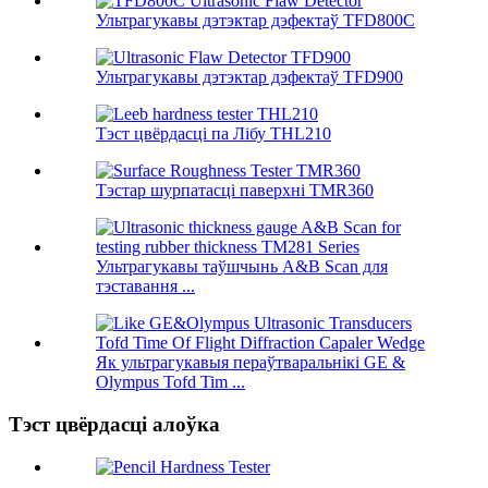
Ультрагукавы дэтэктар дэфектаў TFD800C
Ультрагукавы дэтэктар дэфектаў TFD900
Тэст цвёрдасці па Лібу THL210
Тэстар шурпатасці паверхні TMR360
Ультрагукавы таўшчынь A&B Scan для
тэставання ...
Як ультрагукавыя пераўтваральнікі GE &
Olympus Tofd Tim ...
Тэст цвёрдасці алоўка