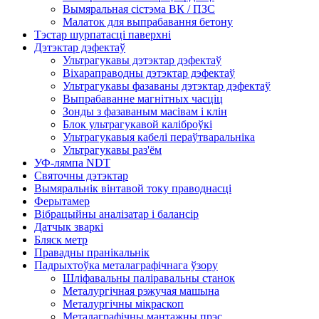
Вымяральная сістэма ВК / ПЗС
Малаток для выпрабавання бетону
Тэстар шурпатасці паверхні
Дэтэктар дэфектаў
Ультрагукавы дэтэктар дэфектаў
Віхараправодны дэтэктар дэфектаў
Ультрагукавы фазаваны дэтэктар дэфектаў
Выпрабаванне магнітных часціц
Зонды з фазаваным масівам і клін
Блок ультрагукавой каліброўкі
Ультрагукавыя кабелі пераўтваральніка
Ультрагукавы раз'ём
УФ-лямпа NDT
Святочны дэтэктар
Вымяральнік вінтавой току праводнасці
Ферытамер
Вібрацыйны аналізатар і балансір
Датчык зваркі
Бляск метр
Правадны пранікальнік
Падрыхтоўка металаграфічнага ўзору
Шліфавальны паліравальны станок
Металургічная рэжучая машына
Металургічны мікраскоп
Металаграфічны мантажны прэс