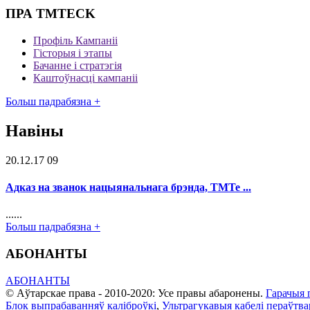
ПРА TMTECK
Профіль Кампаніі
Гісторыя і этапы
Бачанне і стратэгія
Каштоўнасці кампаніі
Больш падрабязна +
Навіны
20.12.17 09
Адказ на званок нацыянальнага брэнда, TMTe ...
......
Больш падрабязна +
АБОНАНТЫ
АБОНАНТЫ
© Аўтарскае права - 2010-2020: Усе правы абаронены.
Гарачыя 
Блок выпрабаванняў каліброўкі
,
Ультрагукавыя кабелі пераўтва