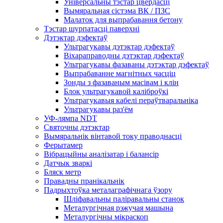
Універсальны тэстар цвёрдасці
Вымяральная сістэма ВК / ПЗС
Малаток для выпрабавання бетону
Тэстар шурпатасці паверхні
Дэтэктар дэфектаў
Ультрагукавы дэтэктар дэфектаў
Віхараправодны дэтэктар дэфектаў
Ультрагукавы фазаваны дэтэктар дэфектаў
Выпрабаванне магнітных часціц
Зонды з фазаваным масівам і клін
Блок ультрагукавой каліброўкі
Ультрагукавыя кабелі пераўтваральніка
Ультрагукавы раз'ём
УФ-лямпа NDT
Святочны дэтэктар
Вымяральнік вінтавой току праводнасці
Ферытамер
Вібрацыйны аналізатар і балансір
Датчык зваркі
Бляск метр
Правадны пранікальнік
Падрыхтоўка металаграфічнага ўзору
Шліфавальны паліравальны станок
Металургічная рэжучая машына
Металургічны мікраскоп