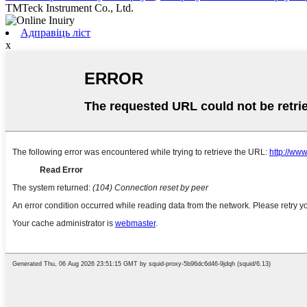
TMTeck Instrument Co., Ltd.
Адправіць ліст
x