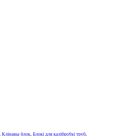
,
Клінавы блок
,
Блокі для каліброўкі труб
,