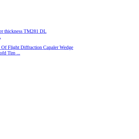
.
fd Tim ...