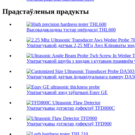
Прадстаўленыя прадукты
Высокадакладны тэстар цвёрдасці THL600
Ультрагукавой датчык 2,25 МГц Aws Клінаваты зонд 
Ультрагукавой шруба з зондам з кутавым прамянём у 
Ультрагукавой датчык індывідуальнага памеру DA503
Ультрагукавой зонд таўшчыні Equv GE
Ультрагукавы дэтэктар дэфектаў TFD800C
Ультрагукавы дэтэктар дэфектаў TFD900