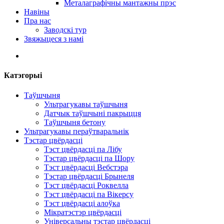
Металаграфічны мантажны прэс
Навіны
Пра нас
Заводскі тур
Звяжыцеся з намі
Катэгорыі
Таўшчыня
Ультрагукавы таўшчыня
Датчык таўшчыні пакрыцця
Таўшчыня бетону
Ультрагукавы пераўтваральнік
Тэстар цвёрдасці
Тэст цвёрдасці па Лібу
Тэстар цвёрдасці па Шору
Тэст цвёрдасці Вебстэра
Тэстар цвёрдасці Брынеля
Тэст цвёрдасці Роквелла
Тэст цвёрдасці па Вікерсу
Тэст цвёрдасці алоўка
Мікратэстэр цвёрдасці
Універсальны тэстар цвёрдасці