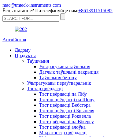
mac@tmteck-instruments.com
Ёсць пытанне? Патэлефануйце нам:
+8613911515082
Англійская
Дадому
Прадукты
Таўшчыня
Ультрагукавы таўшчыня
Датчык таўшчыні пакрыцця
Таўшчыня бетону
Ультрагукавы пераўтваральнік
Тэстар цвёрдасці
Тэст цвёрдасці па Лібу
Тэстар цвёрдасці па Шору
Тэст цвёрдасці Вебстэра
Тэстар цвёрдасці Брынеля
Тэст цвёрдасці Роквелла
Тэст цвёрдасці па Вікерсу
Тэст цвёрдасці алоўка
Мікратэстэр цвёрдасці