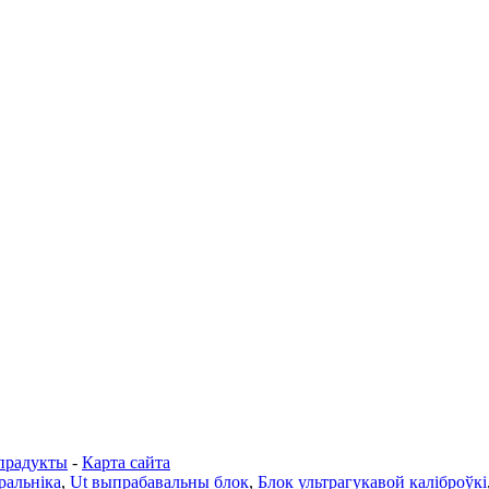
прадукты
-
Карта сайта
ральніка
,
Ut выпрабавальны блок
,
Блок ультрагукавой каліброўкі