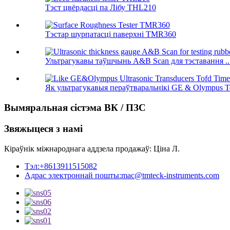
Тэст цвёрдасці па Лібу THL210
Тэстар шурпатасці паверхні TMR360
Ультрагукавы таўшчынь A&B Scan для тэставання ..
Як ультрагукавыя пераўтваральнікі GE & Olympus To
Вымяральная сістэма ВК / ПЗС
Звяжыцеся з намі
Кіраўнік міжнароднага аддзела продажаў: Ціна Л.
Тэл:
+8613911515082
Адрас электроннай пошты:
mac@tmteck-instruments.com