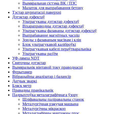
Вымяральная сістэма ВК / ПЗС
Малаток для выпрабавання бетону
Тэстар шурпатасці паверхні
Дэтэктар дэфектаў
Ультрагукавы дэтэктар дэфектаў
Віхараправодны дэтэктар дэфектаў
Ультрагукавы фазаваны дэтэктар дэфектаў
Выпрабаванне магнітных часціц
Зонды з фазаваным масівам і клін
Блок ультрагукавой каліброўкі
Ультрагукавыя кабелі пераўтваральніка
Ультрагукавы раз'ём
УФ-лямпа NDT
Святочны дэтэктар
Вымяральнік вінтавой току праводнасці
Ферытамер
Вібрацыйны аналізатар і балансір
Датчык зваркі
Бляск метр
Правадны пранікальнік
Падрыхтоўка металаграфічнага ўзору
Шліфавальны паліравальны станок
Металургічная рэжучая машына
Металургічны мікраскоп
Металаграфічны мантажны прэс