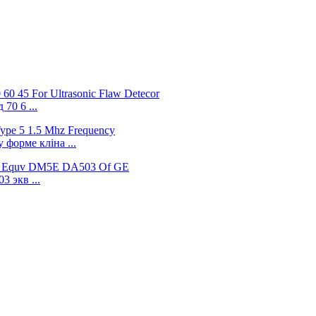
70 6 ...
форме кліна ...
 экв ...