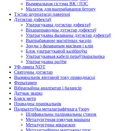
Вымяральная сістэма ВК / ПЗС
Малаток для выпрабавання бетону
Тэстар шурпатасці паверхні
Дэтэктар дэфектаў
Ультрагукавы дэтэктар дэфектаў
Віхараправодны дэтэктар дэфектаў
Ультрагукавы фазаваны дэтэктар дэфектаў
Выпрабаванне магнітных часціц
Зонды з фазаваным масівам і клін
Блок ультрагукавой каліброўкі
Ультрагукавыя кабелі пераўтваральніка
Ультрагукавы раз'ём
УФ-лямпа NDT
Святочны дэтэктар
Вымяральнік вінтавой току праводнасці
Ферытамер
Вібрацыйны аналізатар і балансір
Датчык зваркі
Бляск метр
Правадны пранікальнік
Падрыхтоўка металаграфічнага ўзору
Шліфавальны паліравальны станок
Металургічная рэжучая машына
Металургічны мікраскоп
Металаграфічны мантажны прэс