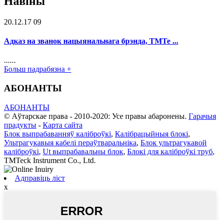
Навіны
20.12.17 09
Адказ на званок нацыянальнага брэнда, TMTe ...
......
Больш падрабязна +
АБОНАНТЫ
АБОНАНТЫ
© Аўтарскае права - 2010-2020: Усе правы абаронены.
Гарачыя
прадукты
-
Карта сайта
Блок выпрабаванняў каліброўкі
,
Калібрацыйныя блокі
,
Ультрагукавыя кабелі пераўтваральніка
,
Блок ультрагукавой
каліброўкі
,
Ut выпрабавальны блок
,
Блокі для каліброўкі труб
,
TMTeck Instrument Co., Ltd.
Адправіць ліст
x