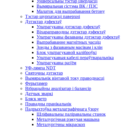
Універсальны тэстар цвёрдасці
Вымяральная сістэма ВК / ПЗС
Малаток для выпрабавання бетону
Тэстар шурпатасці паверхні
Дэтэктар дэфектаў
Ультрагукавы дэтэктар дэфектаў
Віхараправодны дэтэктар дэфектаў
Ультрагукавы фазаваны дэтэктар дэфектаў
Выпрабаванне магнітных часціц
Зонды з фазаваным масівам і клін
Блок ультрагукавой каліброўкі
Ультрагукавыя кабелі пераўтваральніка
Ультрагукавы раз'ём
УФ-лямпа NDT
Святочны дэтэктар
Вымяральнік вінтавой току праводнасці
Ферытамер
Вібрацыйны аналізатар і балансір
Датчык зваркі
Бляск метр
Правадны пранікальнік
Падрыхтоўка металаграфічнага ўзору
Шліфавальны паліравальны станок
Металургічная рэжучая машына
Металургічны мікраскоп