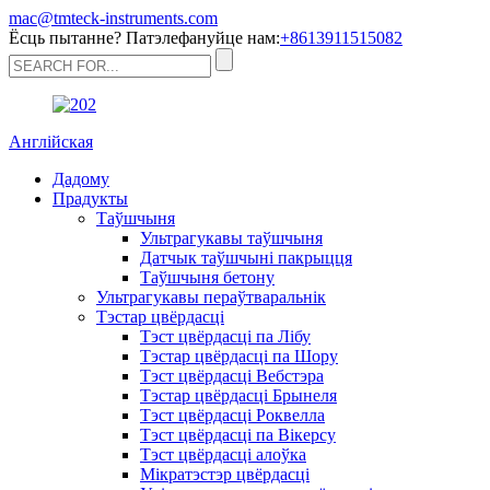
mac@tmteck-instruments.com
Ёсць пытанне? Патэлефануйце нам:
+8613911515082
Англійская
Дадому
Прадукты
Таўшчыня
Ультрагукавы таўшчыня
Датчык таўшчыні пакрыцця
Таўшчыня бетону
Ультрагукавы пераўтваральнік
Тэстар цвёрдасці
Тэст цвёрдасці па Лібу
Тэстар цвёрдасці па Шору
Тэст цвёрдасці Вебстэра
Тэстар цвёрдасці Брынеля
Тэст цвёрдасці Роквелла
Тэст цвёрдасці па Вікерсу
Тэст цвёрдасці алоўка
Мікратэстэр цвёрдасці