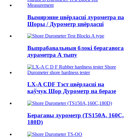
Вымярэнне цвёрдасці дурометра па
Шоры / Дурометр цвёрдасці
Выпрабавальныя блокі берагавога
дураметра А тыпу
LX-A CDF Тэст цвёрдасці на
каўчук Шор Дурометр на беразе
Берагавы дурометр (TS150A, 160C,
180D)