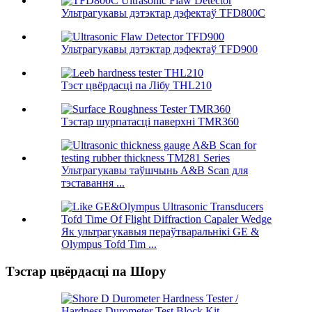
Ультрагукавы дэтэктар дэфектаў TFD800C
Ультрагукавы дэтэктар дэфектаў TFD900
Тэст цвёрдасці па Лібу THL210
Тэстар шурпатасці паверхні TMR360
Ультрагукавы таўшчынь A&B Scan для
тэставання ...
Як ультрагукавыя пераўтваральнікі GE &
Olympus Tofd Tim ...
Тэстар цвёрдасці па Шору