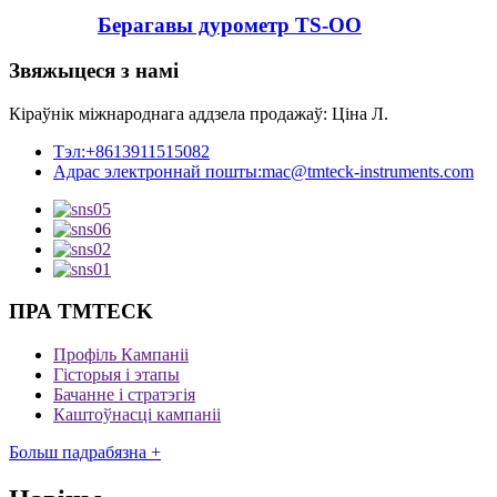
Берагавы дурометр TS-OO
Звяжыцеся з намі
Кіраўнік міжнароднага аддзела продажаў: Ціна Л.
Тэл:
+8613911515082
Адрас электроннай пошты:
mac@tmteck-instruments.com
ПРА TMTECK
Профіль Кампаніі
Гісторыя і этапы
Бачанне і стратэгія
Каштоўнасці кампаніі
Больш падрабязна +