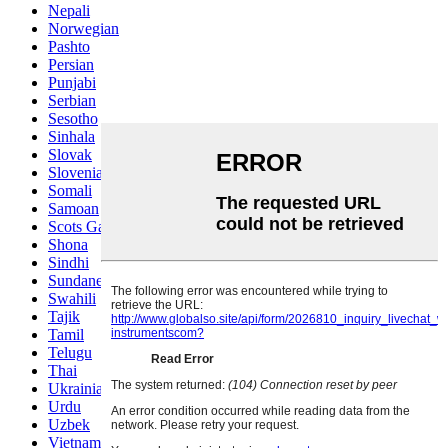
Nepali
Norwegian
Pashto
Persian
Punjabi
Serbian
Sesotho
Sinhala
Slovak
Slovenian
Somali
Samoan
Scots Gaelic
Shona
Sindhi
Sundanese
Swahili
Tajik
Tamil
Telugu
Thai
Ukrainian
Urdu
Uzbek
Vietnamese