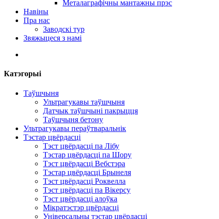
Металаграфічны мантажны прэс
Навіны
Пра нас
Заводскі тур
Звяжыцеся з намі
Катэгорыі
Таўшчыня
Ультрагукавы таўшчыня
Датчык таўшчыні пакрыцця
Таўшчыня бетону
Ультрагукавы пераўтваральнік
Тэстар цвёрдасці
Тэст цвёрдасці па Лібу
Тэстар цвёрдасці па Шору
Тэст цвёрдасці Вебстэра
Тэстар цвёрдасці Брынеля
Тэст цвёрдасці Роквелла
Тэст цвёрдасці па Вікерсу
Тэст цвёрдасці алоўка
Мікратэстэр цвёрдасці
Універсальны тэстар цвёрдасці