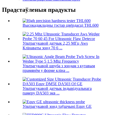
Прадстаўленыя прадукты
Высокадакладны тэстар цвёрдасці THL600
Ультрагукавой датчык 2,25 МГц Aws
Клінаваты зонд 70 6 ...
Ультрагукавой шруба з зондам з кутавым
прамянём у форме кліна ...
Ультрагукавой датчык індывідуальнага
памеру DA503 экв ...
Ультрагукавой зонд таўшчыні Equv GE